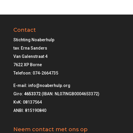
Contact
Stichting Noaberhulp
tav. Erna Sanders
Van Galenstraat 4
7622 XP Borne
Telefoon:
074-2664735
E-mail: info@noaberhulp.org
Giro:
4653372
(IBAN: NL07INGB0004653372)
KvK: 08137564
ANBI: 815190840
Neem contact met ons op