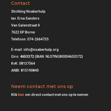
Contact
Stichting Noaberhulp
tav. Erna Sanders
Van Galenstraat 4
7622 XP Borne
Telefoon:
074-2664735
E-mail: info@noaberhulp.org
Giro:
4653372
(IBAN: NL07INGB0004653372)
KvK: 08137564
ANBI: 815190840
Neem contact met ons op
Klik
hier
om direct contact met ons op te nemen